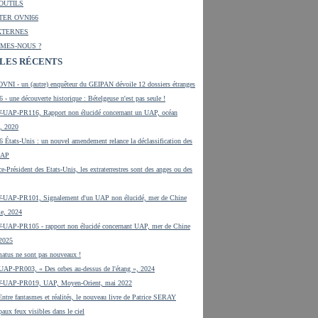
 OUTILS
ER OVNI66
XTERNES
MES-NOUS ?
LES RÉCENTS
OVNI - un (autre) enquêteur du GEIPAN dévoile 12 dossiers étranges
 - une découverte historique : Bételgeuse n'est pas seule !
UAP-PR116, Rapport non élucidé concernant un UAP, océan
e, 2020
 États-Unis : un nouvel amendement relance la déclassification des
UAP
ce-Président des Etats-Unis, les extraterrestres sont des anges ou des
UAP-PR101, Signalement d'un UAP non élucidé, mer de Chine
le, 2024
UAP-PR105 - rapport non élucidé concernant UAP, mer de Chine
 2025
tus ne sont pas nouveaux !
UAP-PR003, « Des orbes au-dessus de l'étang », 2024
-UAP-PR019, UAP, Moyen-Orient, mai 2022
tre fantasmes et réalités, le nouveau livre de Patrice SERAY
paux feux visibles dans le ciel