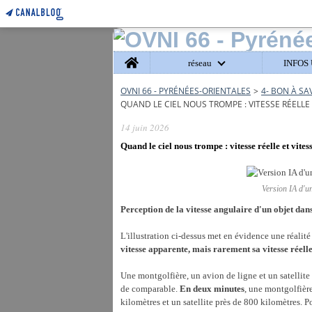
Home
réseau
INFOS 
OVNI 66 - PYRÉNÉES-ORIENTALES
>
4- BON À SA
QUAND LE CIEL NOUS TROMPE : VITESSE RÉELLE
14 juin 2026
Quand le ciel nous trompe : vitesse réelle et vite
Version IA d'u
Perception de la vitesse angulaire d'un objet dans
L'illustration ci-dessus met en évidence une réalit
vitesse apparente, mais rarement sa vitesse réelle
Une montgolfière, un avion de ligne et un satellite é
de comparable.
En deux minutes
, une montgolfièr
kilomètres et un satellite près de 800 kilomètres. 