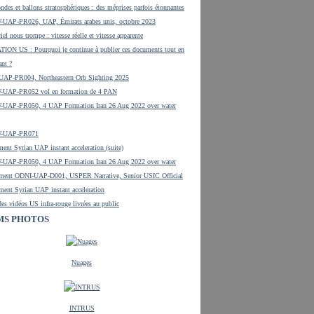
ndes et ballons stratosphériques : des méprises parfois étonnantes
UAP-PR026, UAP, Émirats arabes unis, octobre 2023
iel nous trompe : vitesse réelle et vitesse apparente
ON US : Pourquoi je continue à publier ces documents tout en
ant ?
UAP-PR004, Northeastern Orb Sighting 2025
-UAP-PR052 vol en formation de 4 PAN
UAP-PR050, 4 UAP Formation Iran 26 Aug 2022 over water
W-UAP-PR071
ent Syrian UAP instant acceleration (suite)
UAP-PR050, 4 UAP Formation Iran 26 Aug 2022 over water
ment ODNI-UAP-D001, USPER Narrative, Senior USIC Official
ment Syrian UAP instant acceleration
es vidéos US infra-rouge livrées au public
MS PHOTOS
Nuages
INTRUS