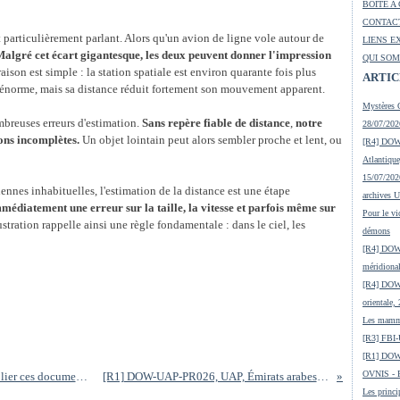
BOITE A
CONTACT
 particulièrement parlant. Alors qu'un avion de ligne vole autour de
LIENS E
algré cet écart gigantesque, les deux peuvent donner l'impression
QUI SOM
aison est simple : la station spatiale est environ quarante fois plus
ARTIC
st énorme, mais sa distance réduit fortement son mouvement apparent.
Mystères 
ombreuses erreurs d'estimation.
Sans repère fiable de distance
,
notre
28/07/2026
ons incomplètes.
Un objet lointain peut alors sembler proche et lent, ou
[R4] DOW-
Atlantiqu
15/07/2026
ennes inhabituelles, l'estimation de la distance est une étape
archives 
médiatement une erreur sur la taille, la vitesse et parfois même sur
Pour le vi
stration rappelle ainsi une règle fondamentale : dans le ciel, les
démons
[R4] DOW-
méridiona
[R4] DOW-
orientale,
Les mamma
[R3] FBI-
[R1] DOW
OVNIS - En
DIVULGATION US : Pourquoi je continue à publier ces documents tout en les critiquant ?
[R1] DOW-UAP-PR026, UAP, Émirats arabes unis, octobre 2023
Les princi