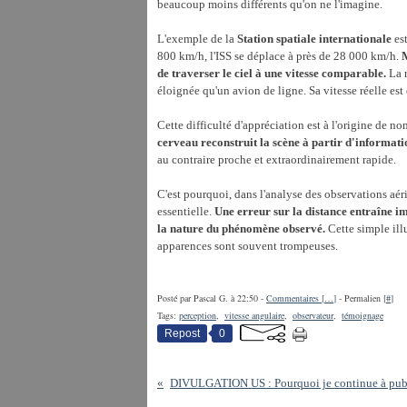
beaucoup moins différents qu'on ne l'imagine.
L'exemple de la
Station spatiale internationale
est
800 km/h, l'ISS se déplace à près de 28 000 km/h.
M
de traverser le ciel à une vitesse comparable.
La r
éloignée qu'un avion de ligne. Sa vitesse réelle e
Cette difficulté d'appréciation est à l'origine de n
cerveau reconstruit la scène à partir d'informati
au contraire proche et extraordinairement rapide.
C'est pourquoi, dans l'analyse des observations aéri
essentielle.
Une erreur sur la distance entraîne im
la nature du phénomène observé.
Cette simple illu
apparences sont souvent trompeuses.
Posté par Pascal G. à 22:50 -
Commentaires [
…
]
- Permalien [
#
]
Tags:
perception
,
vitesse angulaire
,
observateur
,
témoignage
Repost
0