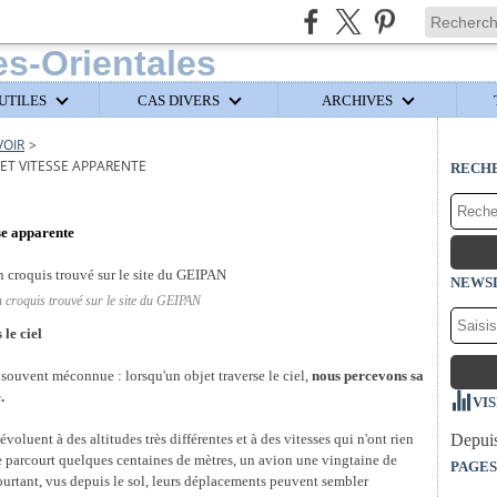
UTILES
CAS DIVERS
ARCHIVES
VOIR
>
 ET VITESSE APPARENTE
RECH
sse apparente
NEWS
n croquis trouvé sur le site du GEIPAN
 le ciel
é souvent méconnue : lorsqu'un objet traverse le ciel,
nous percevons sa
.
VI
voluent à des altitudes très différentes et à des vitesses qui n'ont rien
Depuis
e parcourt quelques centaines de mètres, un avion une vingtaine de
PAGES
Pourtant, vus depuis le sol, leurs déplacements peuvent sembler