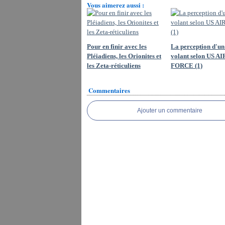
Vous aimerez aussi :
Pour en finir avec les
La perception d'un
Pléiadiens, les Orionites et
volant selon US AI
les Zeta-réticuliens
FORCE (1)
Commentaires
Ajouter un commentaire