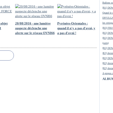
Ballons so
[R1] DOW-
Quand le c
DIVULGATI
 objet
20/08/2016 - une lumière
Pyrénées-Orientales :
les critiqu
R
suspecte déclenche une
quand il n'y a pas d'ovni, y
[R3] FBI-
alerte sur le réseau OVNI66
a pas d'ovni !
[R2] DOW
[R2] DOW-
(suite)
[R2] DO
|R2] docum
[R2] DOW-
[R2] docu
[R2] docu
A propos d
ALBU