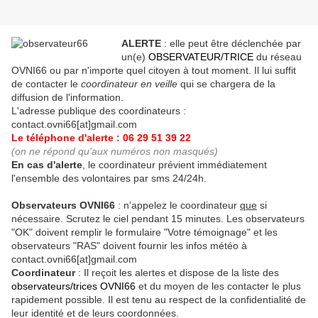
ALERTE
: elle peut être déclenchée par
un(e)
OBSERVATEUR/TRICE
du réseau
OVNI66 ou par n'importe quel citoyen à tout moment. Il lui suffit
de contacter le
coordinateur en veille
qui se chargera de la
diffusion de l'information.
L'adresse publique des coordinateurs :
contact.ovni66[at]gmail.com
Le téléphone d'alerte : 06 29 51 39 22
(on ne répond qu'aux numéros non masqués)
En cas d'alerte
, le coordinateur prévient immédiatement
l'ensemble des volontaires par sms 24/24h.
Observateurs OVNI66
: n'appelez le coordinateur
que
si
nécessaire. Scrutez le ciel pendant 15 minutes. Les observateurs
"OK" doivent remplir le formulaire "Votre témoignage" et les
observateurs "RAS" doivent fournir les infos météo à
contact.ovni66[at]gmail.com
Coordinateur
: Il reçoit les alertes et dispose de la liste des
observateurs/trices OVNI66
et du moyen de les contacter le plus
rapidement possible. Il est tenu au respect de la confidentialité de
leur identité et de leurs coordonnées.