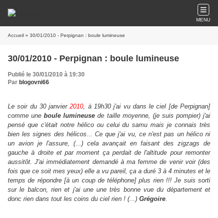
MENU
Accueil
» 30/01/2010 - Perpignan : boule lumineuse
30/01/2010 - Perpignan : boule lumineuse
Publié le 30/01/2010 à 19:30
Par
blogovni66
Le soir du 30 janvier
2010
, à 19h30 j'ai vu dans le ciel [de Perpignan]
comme une
boule lumineuse
de taille moyenne, (je suis pompier) j'ai
pensé que c'était notre hélico ou celui du samu mais je connais très
bien les signes des hélicos... Ce que j'ai vu, ce n'est pas un hélico ni
un avion je l'assure, (...) cela avançait en faisant des zigzags de
gauche à droite et par moment ça perdait de l'altitude pour remonter
aussitôt. J'ai immédiatement demandé à ma femme de venir voir (des
fois que ce soit mes yeux) elle a vu pareil, ça a duré 3 à 4 minutes et le
temps de répondre [à un coup de téléphone] plus rien !!! Je suis sorti
sur le balcon, rien et j'ai une une très bonne vue du département et
donc rien dans tout les coins du ciel rien ! (...)
Grégoire
.