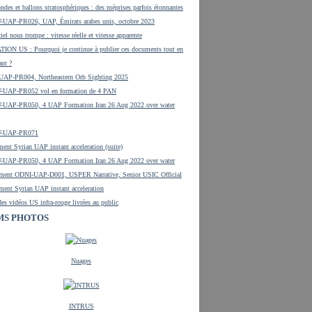
ndes et ballons stratosphériques : des méprises parfois étonnantes
UAP-PR026, UAP, Émirats arabes unis, octobre 2023
iel nous trompe : vitesse réelle et vitesse apparente
ON US : Pourquoi je continue à publier ces documents tout en
ant ?
UAP-PR004, Northeastern Orb Sighting 2025
-UAP-PR052 vol en formation de 4 PAN
UAP-PR050, 4 UAP Formation Iran 26 Aug 2022 over water
W-UAP-PR071
ent Syrian UAP instant acceleration (suite)
UAP-PR050, 4 UAP Formation Iran 26 Aug 2022 over water
ment ODNI-UAP-D001, USPER Narrative, Senior USIC Official
ment Syrian UAP instant acceleration
es vidéos US infra-rouge livrées au public
MS PHOTOS
Nuages
INTRUS