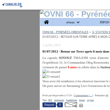
Home
réseau
INFOS 
OVNI 66 - PYRÉNÉES-ORIENTALES
>
3- STATION 
01/07/2012 - RETOUR SUR TERRE APRÈS 6 MOIS D
1 juillet 2012
01/07/2012 - Retour sur Terre après 6 mois dans 
La capsule
SOYOUZ
TMA-03M vient d'atterrir 
l'expédition 31, le Commandant Oleg Kononenko (r
viennent de passer
6 mois
en orbite dans la
Station
Vous avez été nombreux à les observer traverser le 
On peut suivre en Streaming Live l'extraction de l
Posté par blogovni66 à 15:24 -
Commentaires [
…
]
- Permalien [
#
]
Tags:
ISS
,
astronaute
,
kazakhstan
,
retour
,
soyouz
Repost
0