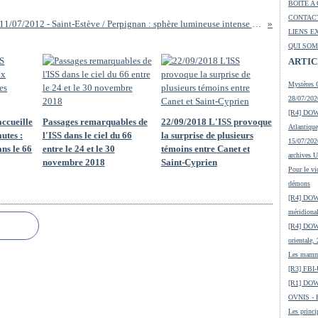
BOITE A
CONTACT
11/07/2012 - Saint-Estève / Perpignan : sphère lumineuse intense et rapide (sans traînée)
LIENS E
QUI SOM
ARTIC
Mystères 
28/07/2026
[R4] DOW-
accueille
Passages remarquables de
22/09/2018 L'ISS provoque
Atlantiqu
utes :
l'ISS dans le ciel du 66
la surprise de plusieurs
15/07/2026
ans le 66
entre le 24 et le 30
témoins entre Canet et
archives 
novembre 2018
Saint-Cyprien
Pour le vi
démons
[R4] DOW-
méridiona
[R4] DOW-
orientale,
Les mamma
[R3] FBI-
[R1] DOW
OVNIS - En
Les princi