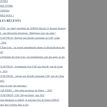
 OUTILS
ER OVNI66
XTERNES
MES-NOUS ?
LES RÉCENTS
OVNI - un (autre) enquêteur du GEIPAN dévoile 12 dossiers étranges
 - une découverte historique : Bételgeuse n'est pas seule !
UAP-PR116, Rapport non élucidé concernant un UAP, océan
e, 2020
 États-Unis : un nouvel amendement relance la déclassification des
UAP
ce-Président des Etats-Unis, les extraterrestres sont des anges ou des
UAP-PR101, Signalement d'un UAP non élucidé, mer de Chine
le, 2024
UAP-PR105 - rapport non élucidé concernant UAP, mer de Chine
 2025
tus ne sont pas nouveaux !
UAP-PR003, « Des orbes au-dessus de l'étang », 2024
-UAP-PR019, UAP, Moyen-Orient, mai 2022
tre fantasmes et réalités, le nouveau livre de Patrice SERAY
paux feux visibles dans le ciel