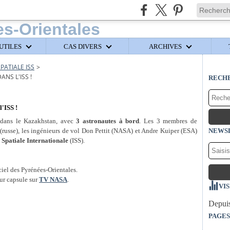
UTILES
CAS DIVERS
ARCHIVES
SPATIALE ISS
>
ANS L'ISS !
RECH
l'ISS !
dans le Kazakhstan, avec
3 astronautes à bord
. Les 3 membres de
usse), les ingénieurs de vol Don Pettit (NASA) et Andre Kuiper (ESA)
NEWS
 Spatiale Internationale
(ISS).
ciel des Pyrénées-Orientales.
eur capsule sur
TV NASA
.
VI
Depuis
PAGES