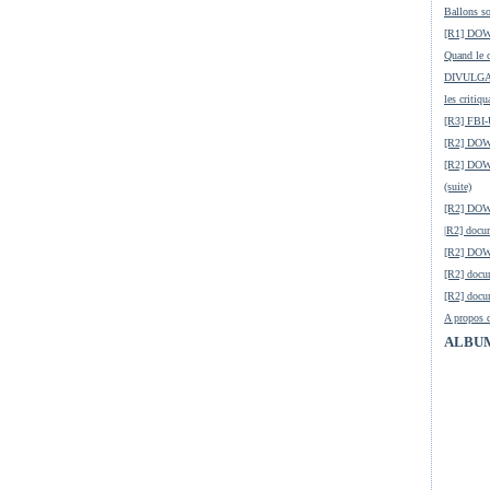
Ballons so
[R1] DOW-
Quand le c
DIVULGATI
les critiqu
[R3] FBI-
[R2] DOW
[R2] DOW-
(suite)
[R2] DO
|R2] docum
[R2] DOW-
[R2] docu
[R2] docu
A propos d
ALBU