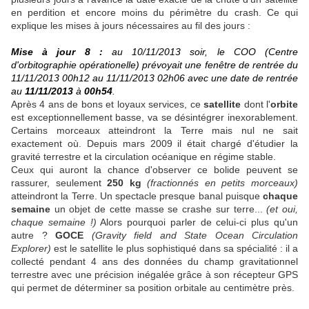
en perdition et encore moins du périmètre du crash. Ce qui
explique les mises à jours nécessaires au fil des jours :
Mise à jour 8 :
a
u 10/11/2013 soir, le COO
(Centre
d'orbitographie opérationelle)
prévoyait une fenêtre de rentrée du
11/11/2013 00h12 au 11/11/2013 02h06 avec une date de rentrée
au
11/11/2013
à
00h54
.
Après 4 ans de bons et loyaux services, ce
satellite
dont l'
orbite
est exceptionnellement basse, va se désintégrer inexorablement.
Certains morceaux atteindront la Terre mais nul ne sait
exactement où. Depuis mars 2009 il était chargé d'étudier la
gravité terrestre et la circulation océanique en régime stable.
Ceux qui auront la chance d'observer ce bolide peuvent se
rassurer, seulement
250 kg
(fractionnés en petits morceaux)
atteindront la Terre. Un spectacle presque banal puisque
chaque
semaine
un objet de cette masse se crashe sur terre...
(et oui,
chaque semaine !)
Alors pourquoi parler de celui-ci plus qu'un
autre ?
GOCE
(Gravity field and State Ocean Circulation
Explorer)
est le satellite le plus sophistiqué dans sa spécialité : il a
collecté pendant 4 ans des données du champ gravitationnel
terrestre avec une précision inégalée grâce à son récepteur GPS
qui permet de déterminer sa position orbitale au centimètre près.