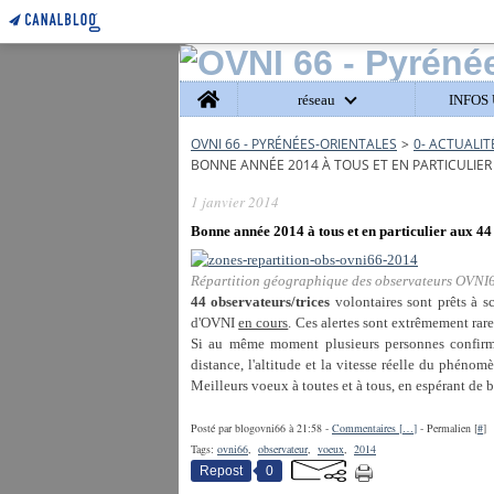
Home
réseau
INFOS 
OVNI 66 - PYRÉNÉES-ORIENTALES
>
0- ACTUALIT
BONNE ANNÉE 2014 À TOUS ET EN PARTICULIER
1 janvier 2014
Bonne année 2014 à tous et en particulier aux 
Répartition géographique des observateurs OVNI66
44 observateurs/trices
volontaires sont prêts à s
d'OVNI
en cours
. Ces alertes sont extrêmement rare
Si au même moment plusieurs personnes confirmen
distance, l'altitude et la vitesse réelle du phéno
Meilleurs voeux à toutes et à tous, en espérant de b
Posté par blogovni66 à 21:58 -
Commentaires [
…
]
- Permalien [
#
]
Tags:
ovni66
,
observateur
,
voeux
,
2014
Repost
0