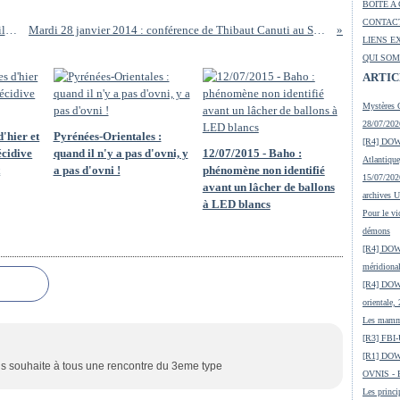
BOITE A
CONTACT
01/01/2014 - Le premier OVNI de l'année serait-il Catalan ?
Mardi 28 janvier 2014 : conférence de Thibaut Canuti au Soler à 21h00
LIENS E
QUI SOM
ARTIC
Mystères 
28/07/2026
'hier et
Pyrénées-Orientales :
[R4] DOW-
écidive
quand il n'y a pas d'ovni, y
12/07/2015 - Baho :
Atlantiqu
t
a pas d'ovni !
phénomène non identifié
15/07/2026
avant un lâcher de ballons
archives 
à LED blancs
Pour le vi
démons
[R4] DOW-
méridiona
[R4] DOW-
orientale,
Les mamma
[R3] FBI-
[R1] DOW
us souhaite à tous une rencontre du 3eme type
OVNIS - En
Les princi