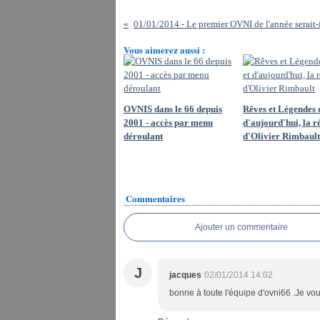
Vous aimerez aussi :
OVNIS dans le 66 depuis
Rêves et Légendes d
2001 - accès par menu
d'aujourd'hui, la r
déroulant
d'Olivier Rimbaul
Commentaires
Ajouter un commentaire
J
jacques
02/01/2014 14:02
bonne à toute l'équipe d'ovni66 .Je vo