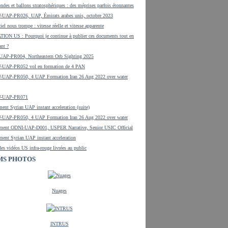
ndes et ballons stratosphériques : des méprises parfois étonnantes
UAP-PR026, UAP, Émirats arabes unis, octobre 2023
iel nous trompe : vitesse réelle et vitesse apparente
ON US : Pourquoi je continue à publier ces documents tout en
ant ?
UAP-PR004, Northeastern Orb Sighting 2025
-UAP-PR052 vol en formation de 4 PAN
UAP-PR050, 4 UAP Formation Iran 26 Aug 2022 over water
W-UAP-PR071
ent Syrian UAP instant acceleration (suite)
UAP-PR050, 4 UAP Formation Iran 26 Aug 2022 over water
ment ODNI-UAP-D001, USPER Narrative, Senior USIC Official
ment Syrian UAP instant acceleration
es vidéos US infra-rouge livrées au public
MS PHOTOS
Nuages
INTRUS