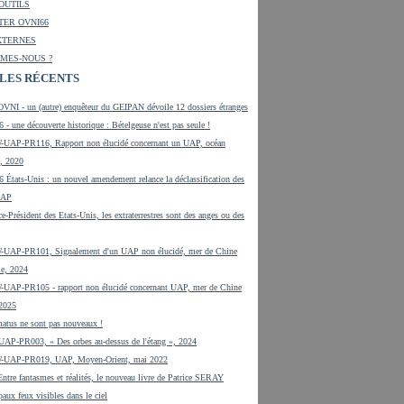
 OUTILS
ER OVNI66
XTERNES
MES-NOUS ?
LES RÉCENTS
OVNI - un (autre) enquêteur du GEIPAN dévoile 12 dossiers étranges
 - une découverte historique : Bételgeuse n'est pas seule !
UAP-PR116, Rapport non élucidé concernant un UAP, océan
e, 2020
 États-Unis : un nouvel amendement relance la déclassification des
UAP
ce-Président des Etats-Unis, les extraterrestres sont des anges ou des
UAP-PR101, Signalement d'un UAP non élucidé, mer de Chine
le, 2024
UAP-PR105 - rapport non élucidé concernant UAP, mer de Chine
 2025
tus ne sont pas nouveaux !
UAP-PR003, « Des orbes au-dessus de l'étang », 2024
-UAP-PR019, UAP, Moyen-Orient, mai 2022
tre fantasmes et réalités, le nouveau livre de Patrice SERAY
paux feux visibles dans le ciel