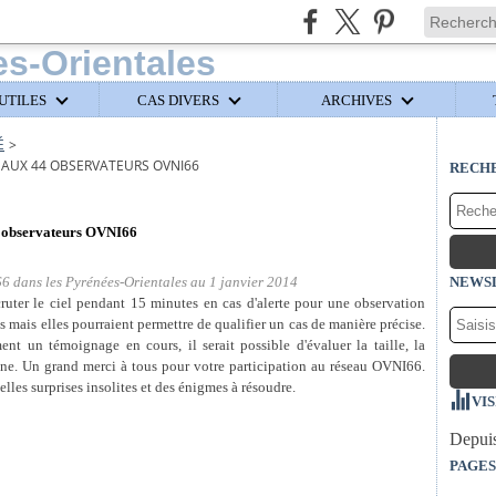
UTILES
CAS DIVERS
ARCHIVES
É
>
 AUX 44 OBSERVATEURS OVNI66
RECH
44 observateurs OVNI66
 dans les Pyrénées-Orientales au 1 janvier 2014
NEWS
cruter le ciel pendant 15 minutes en cas d'alerte pour une observation
s mais elles pourraient permettre de qualifier un cas de manière précise.
t un témoignage en cours, il serait possible d'évaluer la taille, la
mène. Un grand merci à tous pour votre participation au réseau OVNI66.
elles surprises insolites et des énigmes à résoudre.
VI
Depuis
PAGES