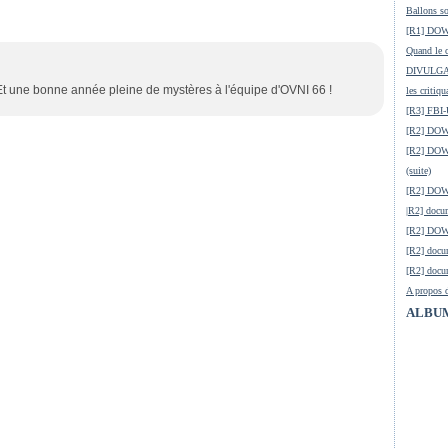
Ballons so
[R1] DOW-
Quand le c
DIVULGATI
Et une bonne année pleine de mystères à l'équipe d'OVNI 66 !
les critiqu
[R3] FBI-
[R2] DOW
[R2] DOW-
(suite)
[R2] DO
|R2] docum
[R2] DOW-
[R2] docu
[R2] docu
A propos d
ALBU