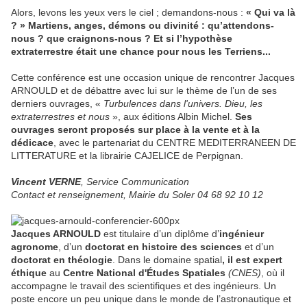
Alors, levons les yeux vers le ciel ; demandons-nous :
« Qui va là
? » Martiens, anges, démons ou divinité : qu’attendons-
nous ? que craignons-nous ? Et si l’hypothèse
extraterrestre était une chance pour nous les Terriens...
Cette conférence est une occasion unique de rencontrer Jacques
ARNOULD et de débattre avec lui sur le thème de l’un de ses
derniers ouvrages, «
Turbulences dans l'univers. Dieu, les
extraterrestres et nous
», aux éditions Albin Michel.
Ses
ouvrages seront proposés sur place à la vente et à la
dédicace
, avec le partenariat du CENTRE MEDITERRANEEN DE
LITTERATURE et la librairie CAJELICE de Perpignan.
Vincent VERNE
, Service Communication
Contact et renseignement, Mairie du Soler 04 68 92 10 12
Jacques ARNOULD
est titulaire d’un diplôme d’
ingénieur
agronome
, d’un
doctorat en histoire des sciences
et d’un
doctorat en théologie
. Dans le domaine spatial
, il est expert
éthique
au
Centre National d'Études Spatiales
(CNES)
, où il
accompagne le travail des scientifiques et des ingénieurs. Un
poste encore un peu unique dans le monde de l’astronautique et