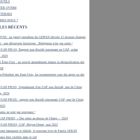
OUTILS
ER OVNI66
XTERNES
MES-NOUS ?
LES RÉCENTS
VNI - un (autre) enquêteur du GEIPAN dévoile 12 dossiers étranges
 - une découverte historique : Bételgeuse n'est pas seule !
UAP-PR116, Rapport non élucidé concernant un UAP, océan
, 2020
 États-Unis : un nouvel amendement relance la déclassification des
UAP
e-Président des Etats-Unis, les extraterrestres sont des anges ou des
UAP-PR101, Signalement d'un UAP non élucidé, mer de Chine
e, 2024
UAP-PR105 - rapport non élucidé concernant UAP, mer de Chine
 2025
tus ne sont pas nouveaux !
UAP-PR003, « Des orbes au-dessus de l'étang », 2024
-UAP-PR019, UAP, Moyen-Orient, mai 2022
tre fantasmes et réalités, le nouveau livre de Patrice SERAY
aux feux visibles dans le ciel