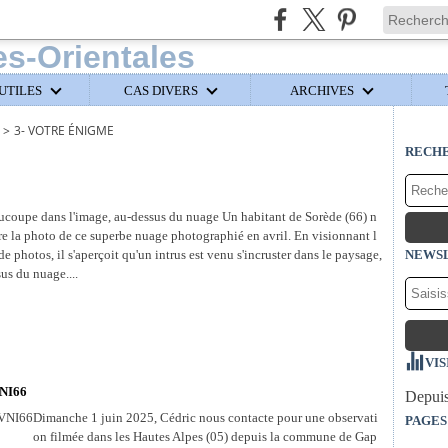
UTILES
CAS DIVERS
ARCHIVES
>
3- VOTRE ÉNIGME
RECH
ucoupe dans l'image, au-dessus du nuage Un habitant de Sorède (66) n
re la photo de ce superbe nuage photographié en avril. En visionnant l
 de photos, il s'aperçoit qu'un intrus est venu s'incruster dans le paysage,
NEWS
us du nuage....
VIS
VNI66
Depuis
Dimanche 1 juin 2025, Cédric nous contacte pour une observati
PAGES
on filmée dans les Hautes Alpes (05) depuis la commune de Gap