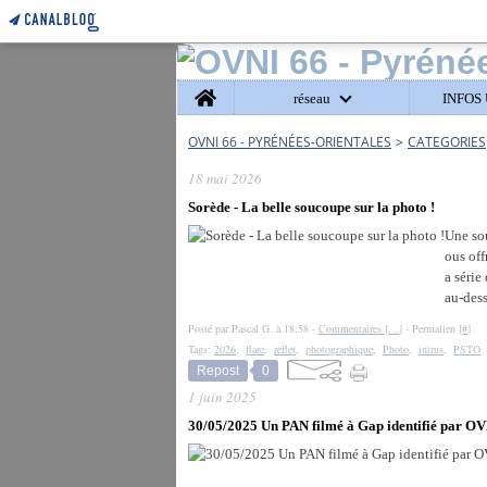
Home
réseau
INFOS 
OVNI 66 - PYRÉNÉES-ORIENTALES
>
CATEGORIES
18 mai 2026
Sorède - La belle soucoupe sur la photo !
Une so
ous off
a série
au-dess
Posté par Pascal G. à 18:58 -
Commentaires [
…
]
- Permalien [
#
]
Tags:
2026
,
flare
,
reflet
,
photographique
,
Photo
,
intrus
,
PSTO
Repost
0
1 juin 2025
30/05/2025 Un PAN filmé à Gap identifié par O