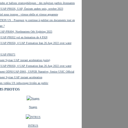
ndes et ballons stratosphériques : des méprises parfois étonnantes
UAP-PR026, UAP, Émirats arabes unis, octobre 2023
el nous trompe : vitesse réelle et vitesse apparente
ON US : Pourquoi je continue à publier ces documents tout en
ant ?
UAP-PR004, Northeastern Orb Sighting 2025
UAP-PR052 vol en formation de 4 PAN
UAP-PR050, 4 UAP Formation Iran 26 Aug 2022 over water
-UAP-PR071
ent Syrian UAP instant acceleration (suite)
UAP-PR050, 4 UAP Formation Iran 26 Aug 2022 over water
ment ODNI-UAP-D001, USPER Narrative, Senior USIC Official
ent Syrian UAP instant acceleration
es vidéos US infra-rouge livrées au public
S PHOTOS
Nuages
INTRUS