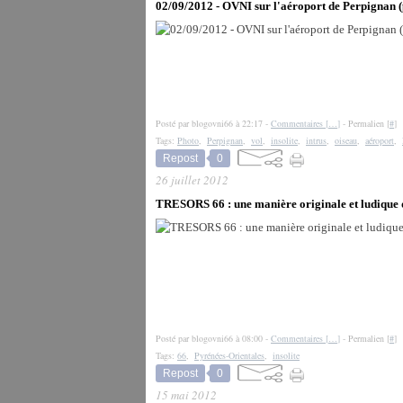
02/09/2012 - OVNI sur l'aéroport de Perpignan (
Posté par blogovni66 à 22:17 -
Commentaires [
…
]
- Permalien [
#
]
Tags:
Photo
,
Perpignan
,
vol
,
insolite
,
intrus
,
oiseau
,
aéroport
,
Repost
0
26 juillet 2012
TRESORS 66 : une manière originale et ludique d
Posté par blogovni66 à 08:00 -
Commentaires [
…
]
- Permalien [
#
]
Tags:
66
,
Pyrénées-Orientales
,
insolite
Repost
0
15 mai 2012