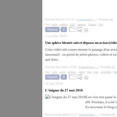
Posté par Pascal G. à 17:31 -
Commentaires [
…
]
- Permalien [
#
]
Tags:
vidéo
,
satellite
,
2025
,
méprise
,
Tianhe1
,
Gap
Repost
0
1 octobre 2018
Une sphère bleutée suit et dépasse un avion (vidé
Cette vidéo très courte montre le passage d'un avi
monstratif : on prend de jolies photos, vidéos et e
qué dans...
Posté par blogovni66 à 19:40 -
Commentaires [
…
]
- Permalien [
#
]
Tags:
vidéo
,
avion
,
méprise
,
sphère
,
bleu
,
film
,
septembre
,
flar
Repost
0
31 mai 2016
L'énigme du 27 mai 2016
Il ne s'est rien passé 
i66. Pourtant, il a été
En moyenne le blog es
Posté par blogovni66 à 22:42 -
Commentaires [
…
]
- Permalien [
#
]