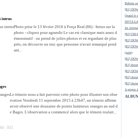
Ballons so
[R1] DOW-
Quand le ci
 intrus
DIVULGATI
Photo prise le 13 février 2016 à Força Real (66) - Intrus sur la
les critiqu
photo - cliquez pour agrandir Le cas est classique mais assez d
[R3] FBI-
émonstratif : on prend de jolies photos et en regardant de plus
[R2] DOW-
près, on découvre un truc que personne n'avait remarqué pend
[R2] DOW-
ant...
(suite)
[R2] DOW
|R2] docum
[R2] DOW-
[R2] docu
[R2] docum
nges
A propos d
Le témoin nous a fait parvenir cette photo pour illustrer son obse
ALBUM
rvation Vendredi 11 septembre 2015 à 23h47, un témoin affirme
avoir observé une douzaine de points lumineux oranges au sud d
e Bages. L'observation a commencé alors que le témoin roulait...
les
,
2015