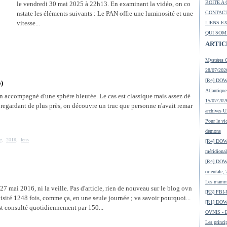
BOITE A 
le vendredi 30 mai 2025 à 22h13. En examinant la vidéo, on co
nstate les éléments suivants : Le PAN offre une luminosité et une
CONTACT
vitesse...
LIENS E
QUI SOM
ARTIC
Mystères O
28/07/2026
[R4] DOW-
o)
Atlantique
on accompagné d'une sphère bleutée. Le cas est classique mais assez dé
15/07/2026
n regardant de plus près, on découvre un truc que personne n'avait remar
archives 
Pour le vic
démons
e
,
2018
,
lens
[R4] DOW-
méridional
[R4] DOW-
orientale,
Les mamma
le 27 mai 2016, ni la veille. Pas d'article, rien de nouveau sur le blog ovn
[R3] FBI-
 visité 1248 fois, comme ça, en une seule journée ; va savoir pourquoi...
[R1] DOW
t consulté quotidiennement par 150...
OVNIS - En
Les princip