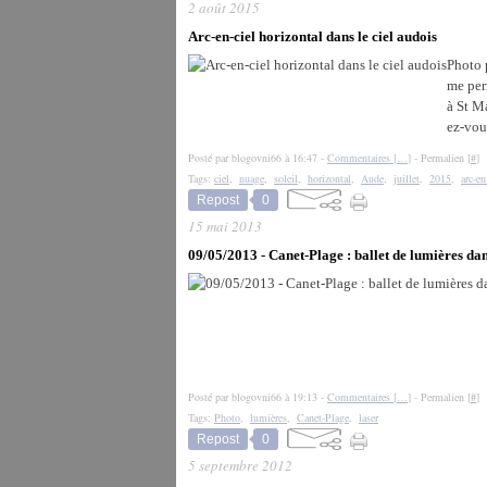
2 août 2015
Arc-en-ciel horizontal dans le ciel audois
Photo p
me per
à St M
ez-vou
Posté par blogovni66 à 16:47 -
Commentaires [
…
]
- Permalien [
#
]
Tags:
ciel
,
nuage
,
soleil
,
horizontal
,
Aude
,
juillet
,
2015
,
arc-en
Repost
0
15 mai 2013
09/05/2013 - Canet-Plage : ballet de lumières dan
Posté par blogovni66 à 19:13 -
Commentaires [
…
]
- Permalien [
#
]
Tags:
Photo
,
lumières
,
Canet-Plage
,
laser
Repost
0
5 septembre 2012