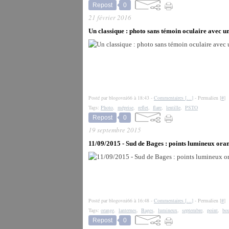
Repost
0
21 février 2016
Un classique : photo sans témoin oculaire avec un
Posté par blogovni66 à 18:43 -
Commentaires [
…
]
- Permalien [
#
]
Tags:
Photo
,
méprise
,
reflet
,
flare
,
lentille
,
PSTO
Repost
0
19 septembre 2015
11/09/2015 - Sud de Bages : points lumineux ora
Posté par blogovni66 à 16:48 -
Commentaires [
…
]
- Permalien [
#
]
Tags:
orange
,
lanternes
,
Bages
,
lumineux
,
septembre
,
point
,
bou
Repost
0