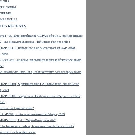
OUTILS
ER OVNI66
XTERNES
MES-NOUS ?
LES RÉCENTS
VNI - un (autre) enquêteur du GEIPAN dévoile 12 dossiers étranges
 - une découverte historique : Bételgeuse n'est pas seule !
UAP-PR116, Rapport non élucidé concernant un UAP, océan
, 2020
 États-Unis : un nouvel amendement relance la déclassification des
UAP
e-Président des Etats-Unis, les extraterrestres sont des anges ou des
UAP-PR101, Signalement d'un UAP non élucidé, mer de Chine
e, 2024
UAP-PR105 - rapport non élucidé concernant UAP, mer de Chine
 2025
tus ne sont pas nouveaux !
UAP-PR003, « Des orbes au-dessus de l'étang », 2024
-UAP-PR019, UAP, Moyen-Orient, mai 2022
tre fantasmes et réalités, le nouveau livre de Patrice SERAY
aux feux visibles dans le ciel