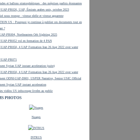
ndes et ballons stratosphériques : des méprises parfois étonnantes
UAP-PR026, UAP, Émirats arabes unis, octobre 2023
el nous trompe : vitesse réelle et vitesse apparente
ON US : Pourquoi je continue à publier ces documents tout en
ant ?
UAP-PR004, Northeastern Orb Sighting 2025
UAP-PR052 vol en formation de 4 PAN
UAP-PR050, 4 UAP Formation Iran 26 Aug 2022 over water
-UAP-PR071
ent Syrian UAP instant acceleration (suite)
UAP-PR050, 4 UAP Formation Iran 26 Aug 2022 over water
ment ODNI-UAP-D001, USPER Narrative, Senior USIC Official
ent Syrian UAP instant acceleration
es vidéos US infra-rouge livrées au public
S PHOTOS
Nuages
INTRUS