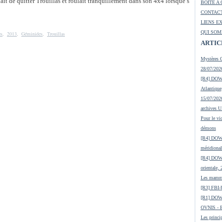
nait de quitter Trouillas et roulait tranquillement dans son 4x4 lorsque s
BOITE A 
CONTACT
LIENS E
QUI SOM
es
,
2013
,
Géminides
,
Trouillas
ARTIC
Mystères O
28/07/2026
[R4] DOW-
Atlantique
15/07/2026
archives 
Pour le vic
démons
[R4] DOW-
méridional
[R4] DOW-
orientale,
Les mamma
[R3] FBI-
[R1] DOW
OVNIS - En
Les princip