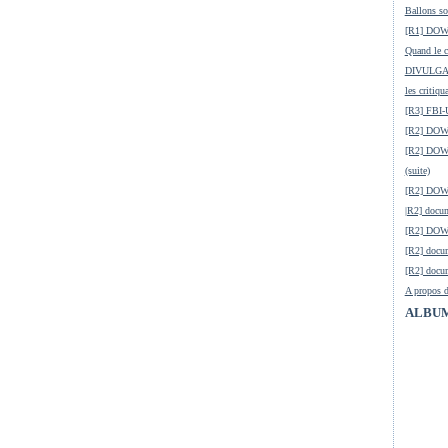
Ballons so
[R1] DOW-
Quand le ci
DIVULGATI
les critiqu
[R3] FBI-
[R2] DOW-
[R2] DOW-
(suite)
[R2] DOW
|R2] docum
[R2] DOW-
[R2] docu
[R2] docum
A propos d
ALBUM