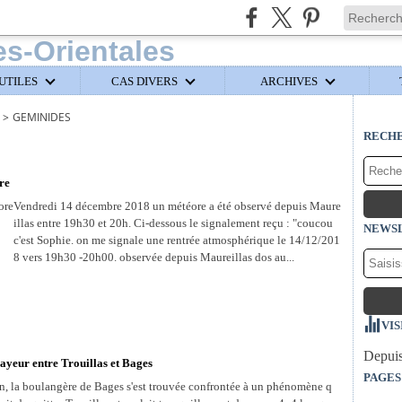
UTILES
CAS DIVERS
ARCHIVES
>
GEMINIDES
RECH
re
Vendredi 14 décembre 2018 un météore a été observé depuis Maure
illas entre 19h30 et 20h. Ci-dessous le signalement reçu : "coucou
NEWS
c'est Sophie. on me signale une rentrée atmosphérique le 14/12/201
8 vers 19h30 -20h00. observée depuis Maureillas dos au...
VIS
Depuis
rayeur entre Trouillas et Bages
PAGES
atin, la boulangère de Bages s'est trouvée confrontée à un phénomène q