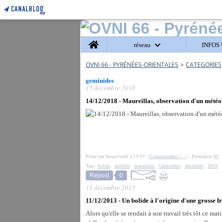
Home
réseau
INFOS 
OVNI 66 - PYRÉNÉES-ORIENTALES
>
CATEGORIES
geminides
15 décembre 2018
14/12/2018 - Maureillas, observation d'un météo
Posté par blogovni66 à 15:07 -
Commentaires [
…
]
- Permalien [
#
]
Tags:
bolide
,
météore
,
maureillas
,
Géminides
,
décembre
,
2018
Repost
0
11 décembre 2013
11/12/2013 - Un bolide à l'origine d'une grosse f
Alors qu'elle se rendait à son travail très tôt ce m