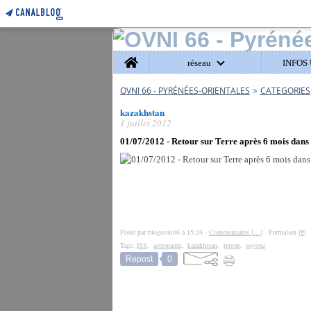
Home
réseau
INFOS 
OVNI 66 - PYRÉNÉES-ORIENTALES
>
CATEGORIES
kazakhstan
1 juillet 2012
01/07/2012 - Retour sur Terre après 6 mois dans 
Posté par blogovni66 à 15:24 -
Commentaires [
…
]
- Permalien [
#
]
Tags:
ISS
,
astronaute
,
kazakhstan
,
retour
,
soyouz
Repost
0