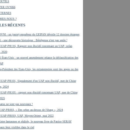
OUTILS
ER OVNI66
XTERNES
MES-NOUS ?
LES RÉCENTS
VNI - un (autre) enquêteur du GEIPAN dévoile 12 dossiers étranges
 - une découverte historique : Bételgeuse n'est pas seule !
UAP-PR116, Rapport non élucidé concernant un UAP, océan
, 2020
 États-Unis : un nouvel amendement relance la déclassification des
UAP
e-Président des Etats-Unis, les extraterrestres sont des anges ou des
UAP-PR101, Signalement d'un UAP non élucidé, mer de Chine
e, 2024
UAP-PR105 - rapport non élucidé concernant UAP, mer de Chine
 2025
tus ne sont pas nouveaux !
UAP-PR003, « Des orbes au-dessus de l'étang », 2024
-UAP-PR019, UAP, Moyen-Orient, mai 2022
tre fantasmes et réalités, le nouveau livre de Patrice SERAY
aux feux visibles dans le ciel