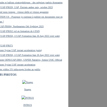
ndes et ballons stratosphériques : des méprises parfois étonnantes
UAP-PR026, UAP, Émirats arabes unis, octobre 2023
el nous trompe : vitesse réelle et vitesse apparente
ON US : Pourquoi je continue à publier ces documents tout en
ant ?
UAP-PR004, Northeastern Orb Sighting 2025
UAP-PR052 vol en formation de 4 PAN
UAP-PR050, 4 UAP Formation Iran 26 Aug 2022 over water
-UAP-PR071
ent Syrian UAP instant acceleration (suite)
UAP-PR050, 4 UAP Formation Iran 26 Aug 2022 over water
ment ODNI-UAP-D001, USPER Narrative, Senior USIC Official
ent Syrian UAP instant acceleration
es vidéos US infra-rouge livrées au public
S PHOTOS
Nuages
INTRUS