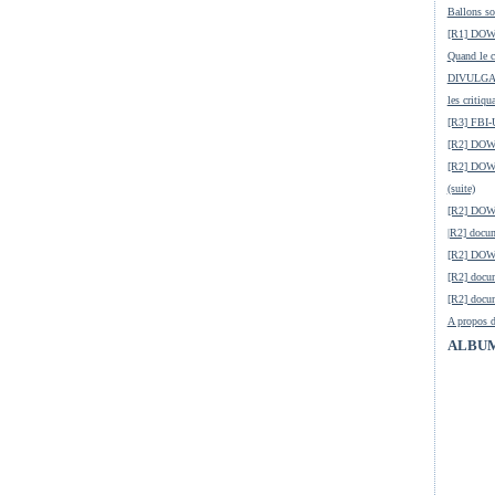
Ballons so
[R1] DOW-
Quand le ci
DIVULGATI
les critiqu
[R3] FBI-
[R2] DOW-
[R2] DOW-
(suite)
[R2] DOW
|R2] docum
[R2] DOW-
[R2] docu
[R2] docum
A propos d
ALBUM