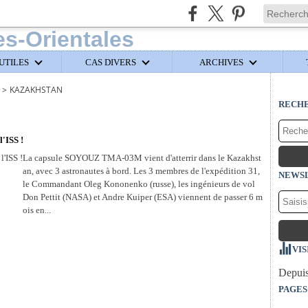
UTILES
CAS DIVERS
ARCHIVES
>
KAZAKHSTAN
RECH
l'ISS !
La capsule SOYOUZ TMA-03M vient d'atterrir dans le Kazakhst
an, avec 3 astronautes à bord. Les 3 membres de l'expédition 31,
NEWS
le Commandant Oleg Kononenko (russe), les ingénieurs de vol
Don Pettit (NASA) et Andre Kuiper (ESA) viennent de passer 6 m
ois en...
VIS
Depuis
PAGES