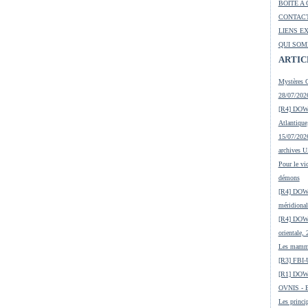
BOITE A 
CONTACT
LIENS E
QUI SOM
ARTIC
Mystères O
28/07/2026
[R4] DOW-
Atlantique
15/07/2026
archives 
Pour le vic
démons
[R4] DOW-
méridional
[R4] DOW-
orientale,
Les mamma
[R3] FBI-
[R1] DOW
OVNIS - En
Les princip