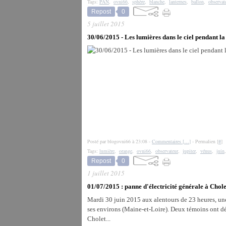
Tags:
PAN
,
ovni66
,
sphère
,
blanche
,
lanternes
,
ballon
,
observat
Repost
0
5 juillet 2015
30/06/2015 - Les lumières dans le ciel pendant la 
Posté par blogovni66 à 23:08 -
Commentaires [
…
]
- Permalien [
#
]
Tags:
lumière
,
orange
,
ovni66
,
observateur
,
jupiter
,
vénus
,
juin
Repost
0
1 juillet 2015
01/07/2015 : panne d'électricité générale à Chole
Mardi 30 juin 2015 aux alentours de 23 heures, une 
ses environs (Maine-et-Loire). Deux témoins ont déc
Cholet...