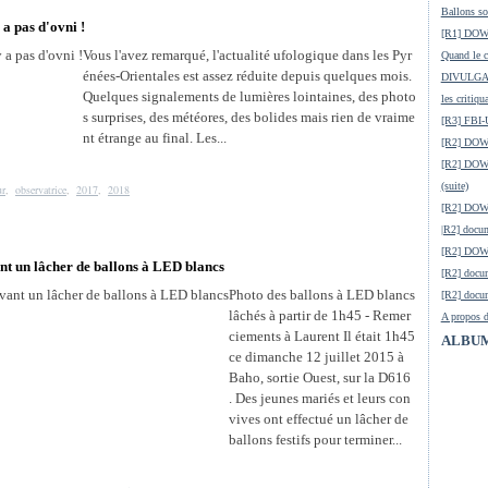
Ballons so
 a pas d'ovni !
[R1] DOW-
Vous l'avez remarqué, l'actualité ufologique dans les Pyr
Quand le ci
énées-Orientales est assez réduite depuis quelques mois.
DIVULGATI
Quelques signalements de lumières lointaines, des photo
les critiqu
s surprises, des météores, des bolides mais rien de vraime
[R3] FBI-
nt étrange au final. Les...
[R2] DOW-
[R2] DOW-
(suite)
ur
,
observatrice
,
2017
,
2018
[R2] DOW
|R2] docum
[R2] DOW-
nt un lâcher de ballons à LED blancs
[R2] docu
Photo des ballons à LED blancs
[R2] docum
lâchés à partir de 1h45 - Remer
A propos d
ciements à Laurent Il était 1h45
ALBUM
ce dimanche 12 juillet 2015 à
Baho, sortie Ouest, sur la D616
. Des jeunes mariés et leurs con
vives ont effectué un lâcher de
ballons festifs pour terminer...