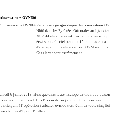
44 observateurs OVNI66
Répartition géographique des observateurs OV
NI66 dans les Pyrénées-Orientales au 1 janvier
2014 44 observateurs/trices volontaires sont pr
êts à scruter le ciel pendant 15 minutes en cas
d'alerte pour une observation d'OVNI en cours.
Ces alertes sont extrêmement...
amedi 6 juillet 2013, alors que dans toute l'Europe environ 600 person
es surveillaient le ciel dans l'espoir de traquer un phénomène insolite e
 participant à l' opération Suricate , ovni66 s'est réuni en toute simplici
é au château d'Opoul-Périllos....