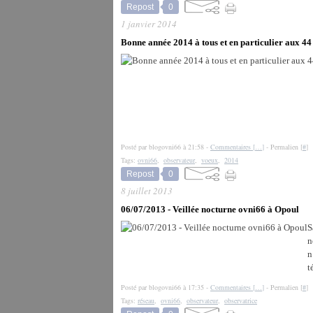
Repost
0
1 janvier 2014
Bonne année 2014 à tous et en particulier aux 
Posté par blogovni66 à 21:58 -
Commentaires [
…
]
- Permalien [
#
]
Tags:
ovni66
,
observateur
,
voeux
,
2014
Repost
0
8 juillet 2013
06/07/2013 - Veillée nocturne ovni66 à Opoul
S
n
n
t
Posté par blogovni66 à 17:35 -
Commentaires [
…
]
- Permalien [
#
]
Tags:
réseau
,
ovni66
,
observateur
,
observatrice