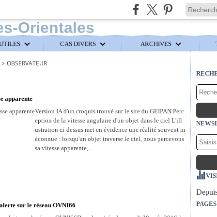
UTILES
CAS DIVERS
ARCHIVES
>
OBSERVATEUR
RECH
sse apparente
Version IA d'un croquis trouvé sur le site du GEIPAN Perc
eption de la vitesse angulaire d'un objet dans le ciel L'ill
NEWS
ustration ci-dessus met en évidence une réalité souvent m
éconnue : lorsqu'un objet traverse le ciel, nous percevons
sa vitesse apparente,...
VIS
Depuis
PAGES
 alerte sur le réseau OVNI66