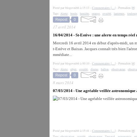
Posté par blogovni66 à 15:13 -
Commentaires [
…
]
- Permalien [
#
]
Tags:
Alerte
,
boule
,
lumière
,
orange
,
ovni66
,
lanternes
,
touloug
Repost
0
17 avril 2014
16/04/2014 - St-Estève : une alerte en temps rée
Mercredi 16 avril 2014 en début d'après-midi, un 
t-Estève et Baixas. Jacques connaît très bien l'aéro
mmédiate...
Posté par blogovni66 à 00:10 -
Commentaires [
…
]
- Permalien [
#
]
Tags:
Alerte
,
objet
,
ovni66
,
diurne
,
ballon
,
observateur
,
observa
Repost
0
8 mars 2014
07/03/2014 - Une agréable veillée astronomique 
Posté par blogovni66 à 15:41 -
Commentaires [
…
]
- Permalien [
#
]
Tags:
observation
,
ovni66
,
observateur
,
Tautavel
,
astronomie
,
as