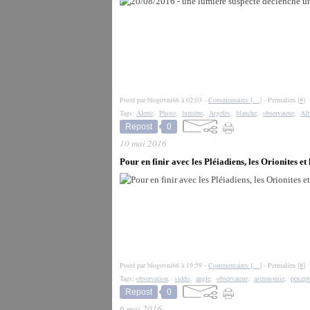
Posté par blogovni66 à 02:03 -
Commentaires [
…
]
- Permalien [
#
]
Tags:
Alerte
,
Photo
,
lumière
,
Argelès
,
blanche
,
observateur
,
Alb
Repost
0
10 mai 2016
Pour en finir avec les Pléiadiens, les Orionites et 
Posté par blogovni66 à 19:59 -
Commentaires [
…
]
- Permalien [
#
]
Tags:
observation
,
vidéo
,
angle
,
observateur
,
astronomie
,
percep
Repost
0
6 mai 2016