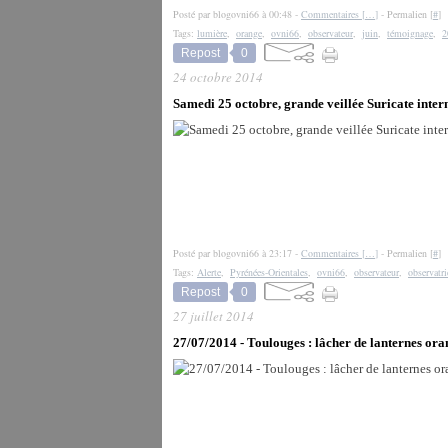
Posté par blogovni66 à 00:48 -
Commentaires [
…
]
- Permalien [
#
]
Tags:
lumière
,
orange
,
ovni66
,
observateur
,
juin
,
témoignage
,
2
Repost
0
24 octobre 2014
Samedi 25 octobre, grande veillée Suricate inte
Posté par blogovni66 à 23:17 -
Commentaires [
…
]
- Permalien [
#
]
Tags:
Alerte
,
Pyrénées-Orientales
,
ovni66
,
observateur
,
observatri
Repost
0
27 juillet 2014
27/07/2014 - Toulouges : lâcher de lanternes ora