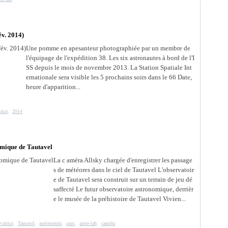
év. 2014)
Une pomme en apesanteur photographiée par un membre de
l'équipage de l'expédition 38. Les six astronautes à bord de l'I
SS depuis le mois de novembre 2013. La Station Spatiale Int
ernationale sera visible les 5 prochains soirs dans le 66 Date,
heure d'apparition...
rice
,
2014
omique de Tautavel
La c améra Allsky chargée d'enregistrer les passage
s de météores dans le ciel de Tautavel L'observatoir
e de Tautavel sera construit sur un terrain de jeu dé
saffecté Le futur observatoire astronomique, derrièr
e le musée de la préhistoire de Tautavel Vivien...
vatrice
,
Tautavel
,
astronomie
,
cnes
,
astro-lab
,
caméra