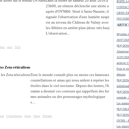
Dans la soirée de samedi 20 août 2016 à
BOITE A 
23h00, un témoin déclenche une alerte a
CONTACT
uprès d'OVNI66. Situé à Saint-Nazaire, il
LIENS E
signale l'observation d'une lumière suspe
QUI SOM
cte au niveau du Château de Valmy avec
ARTIC
les Albères en arrière-plan (donc très bas).
L'observation...
Mystères O
28/07/2026
[R4] DOW-
ères
,
août
,
2016
Atlantique
15/07/2026
archives 
les Zeta-réticuliens
Pour le vic
Tout le monde connaît plus ou moins ces fameuses
démons
constellations et amas qui nous aident à repérer les
[R4] DOW-
étoiles dans le ciel nocturne. Depuis des lustres, l'h
méridional
omme a dessiné ces contours qui rappellent des for
[R4] DOW-
mes animales ou des personnages mythologique
orientale,
s....
Les mamma
[R3] FBI-
[R1] DOW
tion
,
Constellation
,
étoile
,
Orion
,
Pléiades
OVNIS - En
Les princip