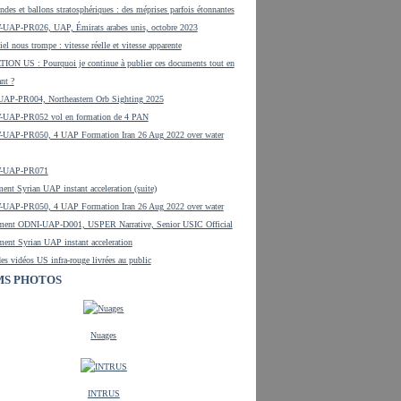
ndes et ballons stratosphériques : des méprises parfois étonnantes
UAP-PR026, UAP, Émirats arabes unis, octobre 2023
el nous trompe : vitesse réelle et vitesse apparente
ON US : Pourquoi je continue à publier ces documents tout en
ant ?
UAP-PR004, Northeastern Orb Sighting 2025
UAP-PR052 vol en formation de 4 PAN
UAP-PR050, 4 UAP Formation Iran 26 Aug 2022 over water
-UAP-PR071
ent Syrian UAP instant acceleration (suite)
UAP-PR050, 4 UAP Formation Iran 26 Aug 2022 over water
ment ODNI-UAP-D001, USPER Narrative, Senior USIC Official
ent Syrian UAP instant acceleration
es vidéos US infra-rouge livrées au public
S PHOTOS
Nuages
INTRUS