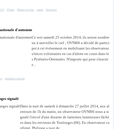
015
,
Cholet
,
Maine-et-Loire
,
panne
,
électrique
rnationale d'automne
Ce soir samedi 25 octobre 2014, ils seront nombre
ux à surveiller le ciel ; OVNI66 a décidé de partici
per à cet évènement en mobilisant les observateur
s/trices volontaires en cas d'alerte en cours dans le
s Pyrénées-Orientales. N'importe qui peut s'inscrir
e...
ce
,
opération-suricate
nges signalé
Dans la nuit de samedi à dimanche 27 juillet 2014, aux al
entours de 1h du matin, un observateur OVNI66 nous a si
gnalé l'envol d'une dizaine de lanternes lumineuses lâché
es dans les environs de Toulouges (66). En observateur co
nfirmé, Philippe a tout de...