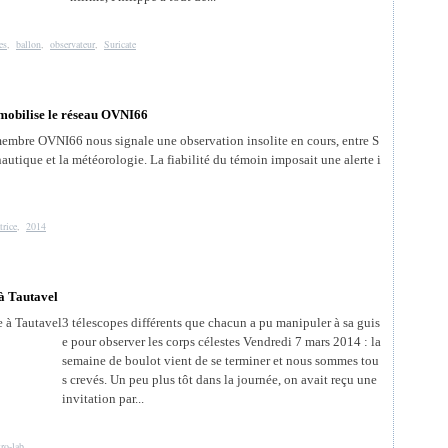
es
,
ballon
,
observateur
,
Suricate
l mobilise le réseau OVNI66
membre OVNI66 nous signale une observation insolite en cours, entre S
nautique et la météorologie. La fiabilité du témoin imposait une alerte i
trice
,
2014
à Tautavel
3 télescopes différents que chacun a pu manipuler à sa guis
e pour observer les corps célestes Vendredi 7 mars 2014 : la
semaine de boulot vient de se terminer et nous sommes tou
s crevés. Un peu plus tôt dans la journée, on avait reçu une
invitation par...
tro-lab