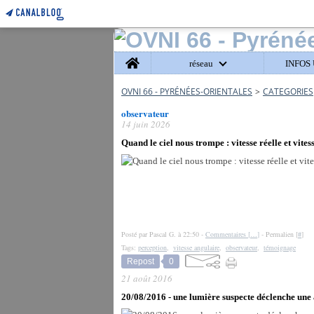
Home
réseau
INFOS 
OVNI 66 - PYRÉNÉES-ORIENTALES
>
CATEGORIES
observateur
14 juin 2026
Quand le ciel nous trompe : vitesse réelle et vite
Posté par Pascal G. à 22:50 -
Commentaires [
…
]
- Permalien [
#
]
Tags:
perception
,
vitesse angulaire
,
observateur
,
témoignage
Repost
0
21 août 2016
20/08/2016 - une lumière suspecte déclenche une