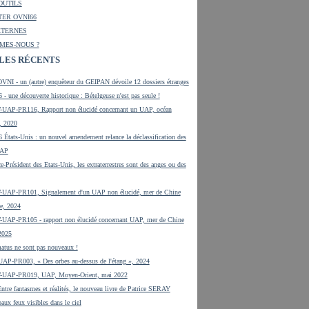
OUTILS
ER OVNI66
XTERNES
MES-NOUS ?
LES RÉCENTS
VNI - un (autre) enquêteur du GEIPAN dévoile 12 dossiers étranges
 - une découverte historique : Bételgeuse n'est pas seule !
UAP-PR116, Rapport non élucidé concernant un UAP, océan
, 2020
 États-Unis : un nouvel amendement relance la déclassification des
UAP
e-Président des Etats-Unis, les extraterrestres sont des anges ou des
UAP-PR101, Signalement d'un UAP non élucidé, mer de Chine
e, 2024
UAP-PR105 - rapport non élucidé concernant UAP, mer de Chine
 2025
tus ne sont pas nouveaux !
UAP-PR003, « Des orbes au-dessus de l'étang », 2024
-UAP-PR019, UAP, Moyen-Orient, mai 2022
tre fantasmes et réalités, le nouveau livre de Patrice SERAY
aux feux visibles dans le ciel