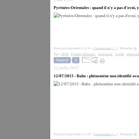
Pyrénées-Orientales : quand il n'y a pas d'ovni, y
Posté par blogovni66 à 19:38 -
Commentaires [
…
]
- Permalien [
#
]
Tags:
OVNI
,
Pyrénées-Orientales
,
observation
,
ovni66
,
observate
Repost
0
12 juillet 2015
12/07/2015 - Baho : phénomène non identifié ava
Posté par blogovni66 à 14:12 -
Commentaires [
…
]
- Permalien [
#
]