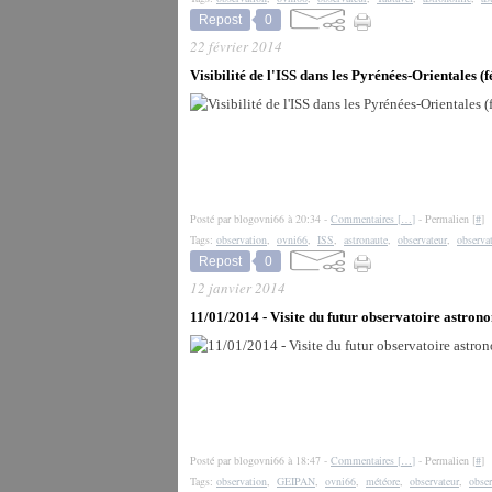
Repost
0
22 février 2014
Visibilité de l'ISS dans les Pyrénées-Orientales (f
Posté par blogovni66 à 20:34 -
Commentaires [
…
]
- Permalien [
#
]
Tags:
observation
,
ovni66
,
ISS
,
astronaute
,
observateur
,
observat
Repost
0
12 janvier 2014
11/01/2014 - Visite du futur observatoire astron
Posté par blogovni66 à 18:47 -
Commentaires [
…
]
- Permalien [
#
]
Tags:
observation
,
GEIPAN
,
ovni66
,
météore
,
observateur
,
obser