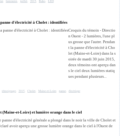
eur
,
lumineux
,
juillet
,
2015
,
Baho
,
LED
panne d'électricité à Cholet : identifiées
Croquis du témoin - Directio
n Ouest - 2 lumières, l'une pl
us grosse que l'autre. Pendan
t la panne d'électricité à Cho
let (Maine-et-Loire) dans la s
oirée de mardi 30 juin 2015,
deux témoins ont aperçu dan
s le ciel deux lumières statiq
ues pendant plusieurs...
,
témoignage
,
2015
,
Cholet
,
Maine-et-Loire
,
panne
,
électrique
t (Maine-et-Loire) et lumière orange dans le ciel
panne d'électricité générale a plongé dans le noir la ville de Cholet et
laré avoir aperçu une grosse lumière orange dans le ciel à l'Ouest de