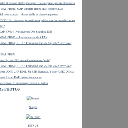
ndes et ballons stratosphériques : des méprises parfois étonnantes
UAP-PR026, UAP, Émirats arabes unis, octobre 2023
el nous trompe : vitesse réelle et vitesse apparente
ON US : Pourquoi je continue à publier ces documents tout en
ant ?
UAP-PR004, Northeastern Orb Sighting 2025
UAP-PR052 vol en formation de 4 PAN
UAP-PR050, 4 UAP Formation Iran 26 Aug 2022 over water
-UAP-PR071
ent Syrian UAP instant acceleration (suite)
UAP-PR050, 4 UAP Formation Iran 26 Aug 2022 over water
ment ODNI-UAP-D001, USPER Narrative, Senior USIC Official
ent Syrian UAP instant acceleration
es vidéos US infra-rouge livrées au public
S PHOTOS
Nuages
INTRUS