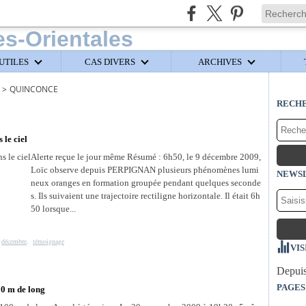
UTILES
CAS DIVERS
ARCHIVES
>
QUINCONCE
RECH
 le ciel
Alerte reçue le jour même Résumé : 6h50, le 9 décembre 2009,
Loïc observe depuis PERPIGNAN plusieurs phénomènes lumi
NEWS
neux oranges en formation groupée pendant quelques seconde
s. Ils suivaient une trajectoire rectiligne horizontale. Il était 6h
50 lorsque...
,
décembre
,
témoignage
VIS
Depuis
PAGES
00 m de long