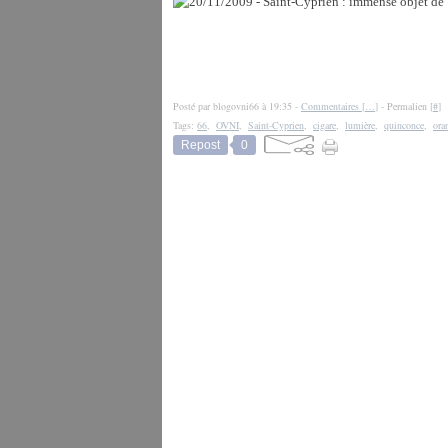
Posté par blogovni66 à 19:35 -
Commentaires [
…
]
- Permalien [
#
]
Tags:
66
,
OVNI
,
Saint-Cyprien
,
cigare
,
lumière
,
quinconce
,
ora
Repost
0