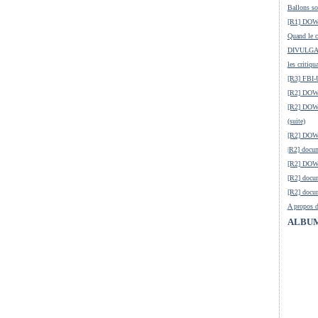
Ballons so
[R1] DOW-
Quand le ci
DIVULGATI
les critiqu
[R3] FBI-
[R2] DOW-
[R2] DOW-
(suite)
[R2] DOW
|R2] docum
[R2] DOW-
[R2] docu
[R2] docum
A propos d
ALBUM