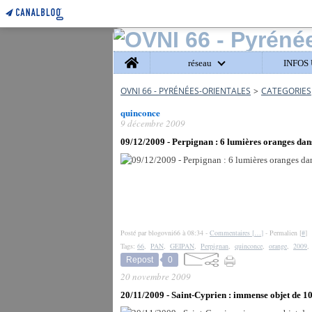
Home
réseau
INFOS 
OVNI 66 - PYRÉNÉES-ORIENTALES
>
CATEGORIES
quinconce
9 décembre 2009
09/12/2009 - Perpignan : 6 lumières oranges dans
Posté par blogovni66 à 08:34 -
Commentaires [
…
]
- Permalien [
#
]
Tags:
66
,
PAN
,
GEIPAN
,
Perpignan
,
quinconce
,
orange
,
2009
Repost
0
20 novembre 2009
20/11/2009 - Saint-Cyprien : immense objet de 1