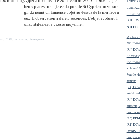
Appel à témoins : Le 20 novembre 2009 à 19h30 , 5 pêc
BOITE A 
heurs placés sur la jetée du port de St Cyprien on vu sur
CONTACT
gir du néant un immense objet au dessus de la mer face à
LIENS E
eux. L'observation a duré 5 secondes. L'objet évoluait h
QUI SOM
orizontalement à vitesse moyenne...
ARTIC
Mystères O
nge
,
2009
,
novembre
,
témoignage
28/07/2026
[R4] DOW-
Atlantique
15/07/2026
archives 
Pour le vic
démons
[R4] DOW-
méridional
[R4] DOW-
orientale,
Les mamma
[R3] FBI-
[R1] DOW
OVNIS - En
Les princip