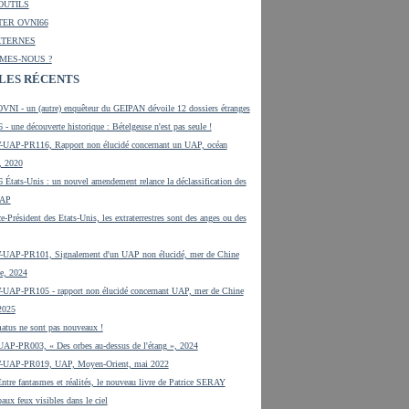
OUTILS
ER OVNI66
XTERNES
MES-NOUS ?
LES RÉCENTS
VNI - un (autre) enquêteur du GEIPAN dévoile 12 dossiers étranges
 - une découverte historique : Bételgeuse n'est pas seule !
UAP-PR116, Rapport non élucidé concernant un UAP, océan
, 2020
 États-Unis : un nouvel amendement relance la déclassification des
UAP
e-Président des Etats-Unis, les extraterrestres sont des anges ou des
UAP-PR101, Signalement d'un UAP non élucidé, mer de Chine
e, 2024
UAP-PR105 - rapport non élucidé concernant UAP, mer de Chine
 2025
tus ne sont pas nouveaux !
UAP-PR003, « Des orbes au-dessus de l'étang », 2024
-UAP-PR019, UAP, Moyen-Orient, mai 2022
tre fantasmes et réalités, le nouveau livre de Patrice SERAY
aux feux visibles dans le ciel