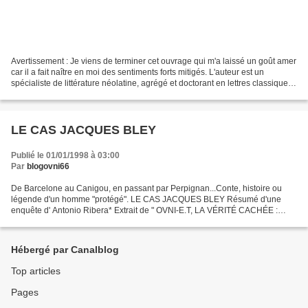
Avertissement : Je viens de terminer cet ouvrage qui m'a laissé un goût amer
car il a fait naître en moi des sentiments forts mitigés. L'auteur est un
spécialiste de littérature néolatine, agrégé et doctorant en lettres classiques.
Certes, il nous en...
LE CAS JACQUES BLEY
Publié le 01/01/1998 à 03:00
Par
blogovni66
De Barcelone au Canigou, en passant par Perpignan...Conte, histoire ou
légende d'un homme "protégé". LE CAS JACQUES BLEY Résumé d'une
enquête d' Antonio Ribera* Extrait de " OVNI-E.T, LA VÉRITÉ CACHÉE :
Terre, ta civilisation fout le camp !" de Jimmy...
Hébergé par Canalblog
Top articles
Pages