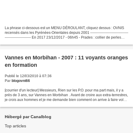
La phrase ci-dessous est un MENU DÉROULANT, cliquez dessus : OVNIS
recensés dans les Pyrénées-Orientales depuis 2001 --------------------------------
---------------------- En 2017 23/12/2017 - 06h45 - Prades : collier de perles
dans le ciel ------------------------------------------------------...
Vannes en Morbihan - 2007 : 11 voyants oranges
en formation
Publié le 12/03/2010 à 07:36
Par
blogovni66
[courrier d'un lecteur] Messieurs, Rien sur les P.O. pour ma part mais, il y a
près de 3 ans, sur Vannes en Morbihan . Avant de croire aux extra-terrestres,
je crois aux hommes et je me demande bien comment on arrive à faire voler
11 voyants oranges (de...
Hébergé par Canalblog
Top articles