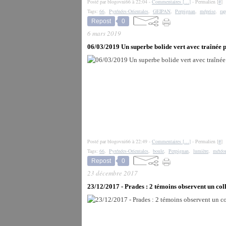
Posté par blogovni66 à 22:04 -
Commentaires [
…
]
- Permalien [
#
]
Tags:
66
,
Pyrénées-Orientales
,
GEIPAN
,
Perpignan
,
méprise
,
rap
Repost
0
6 mars 2019
06/03/2019 Un superbe bolide vert avec traînée pe
Posté par blogovni66 à 22:49 -
Commentaires [
…
]
- Permalien [
#
]
Tags:
66
,
Pyrénées-Orientales
,
boule
,
Perpignan
,
lumière
,
météor
Repost
0
23 décembre 2017
23/12/2017 - Prades : 2 témoins observent un colli