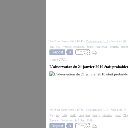
Posté par blogovni66 à 19:42 -
Commentaires [
…
]
- Permalien [
#
]
Tags:
66
,
Pyrénées-Orientales
,
boule
,
Perpignan
,
lumière
,
orange
Repost
0
9 mai 2021
L'observation du 21 janvier 2010 était probable
Posté par blogovni66 à 15:56 -
Commentaires [
…
]
- Permalien [
#
]
Tags:
66
,
PAN
,
boule
,
Perpignan
,
orange
,
lumières
,
jaune
,
21 
Barcarès
,
Pollestres
,
le Soler
,
2021
Repost
0