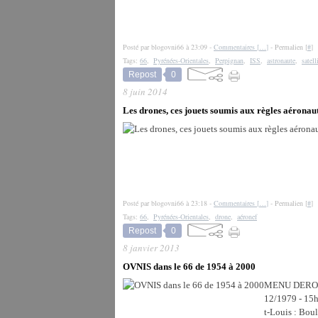
Posté par blogovni66 à 23:09 -
Commentaires [
…
]
- Permalien [
#
]
Tags:
66
,
Pyrénées-Orientales
,
Perpignan
,
ISS
,
astronaute
,
satell
Repost
0
8 juin 2014
Les drones, ces jouets soumis aux règles aéronaut
Posté par blogovni66 à 23:18 -
Commentaires [
…
]
- Permalien [
#
]
Tags:
66
,
Pyrénées-Orientales
,
drone
,
aéronef
Repost
0
8 janvier 2013
OVNIS dans le 66 de 1954 à 2000
MENU DEROULA
12/1979 - 15h
t-Louis : Bou