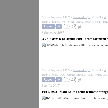
Posté par blogovni66 à 19:32 -
Commentaires [
…
]
- Permalien [
#
]
Tags:
66
,
lumières
,
vol
,
oiseau
,
Prades
,
décembre
,
point
,
noctu
Repost
0
3 décembre 2017
OVNIS dans le 66 depuis 2001 - accès par menu 
Posté par blogovni66 à 20:56 -
Commentaires [
…
]
- Permalien [
#
]
Tags:
66
,
OVNI
,
PAN
,
Pyrénées-Orientales
,
2005
,
ovni66
,
200
Repost
0
1 juillet 2017
16/02/1978 - Mont-Louis : boule brillante orang