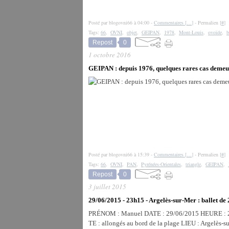
Posté par blogovni66 à 04:00 -
Commentaires [
…
]
- Permalien [
#
]
Tags:
66
,
OVNI
,
objet
,
GEIPAN
,
1978
,
Mont-Louis
,
ovoïde
,
b
Repost
0
1 octobre 2016
GEIPAN : depuis 1976, quelques rares cas demeur
Posté par blogovni66 à 15:39 -
Commentaires [
…
]
- Permalien [
#
]
Tags:
66
,
OVNI
,
PAN
,
Pyrénées-Orientales
,
triangle
,
GEIPAN
,
Repost
0
3 juillet 2015
29/06/2015 - 23h15 - Argelès-sur-Mer : ballet de 
PRÉNOM : Manuel DATE : 29/06/2015 HEURE : 23
TE : allongés au bord de la plage LIEU : Argelès