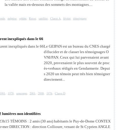
la vallée mais en-dessous des sommets des montagnes....
oule
,
méprise
,
sphère
,
Russe
,
satellite
,
Classe A
,
février
,
témoignage
ent inexpliqués dans le 66
Le GEIPAN est un bureau du CNES chargé
d'élucider et de classer les témoignages O
VNI/PAN. Ceux qui lui parvenaient avant
2020, provenaient le plus souvent de proc
ès-verbaux rédigés en Gendarmerie. Depui
s 2020 un témoin peut très bien témoigner
directement...
1981
,
1978
,
soucoupe
,
2001
,
2008
,
1976
,
Classe D
2 lumières non identifiées
h15 TÉMOINS : 2 amis (30 ans) habitants le Puy-de-Dome CONTEX
-sur-mer DIRECTION : direction Collioure, venant de St Cyprien ANGLE