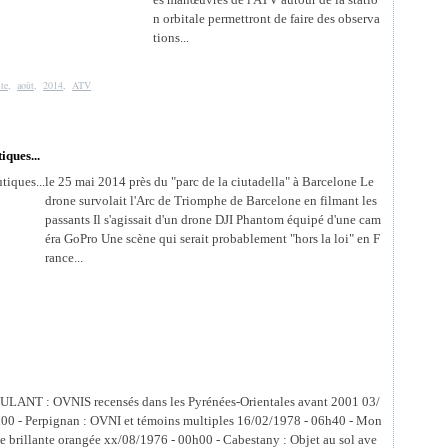
n orbitale permettront de faire des observa
tions...
ite
,
août
,
2014
,
ATV
iques...
le 25 mai 2014 près du "parc de la ciutadella" à Barcelone Le
drone survolait l'Arc de Triomphe de Barcelone en filmant les
passants Il s'agissait d'un drone DJI Phantom équipé d'une cam
éra GoPro Une scène qui serait probablement "hors la loi" en F
rance...
NT : OVNIS recensés dans les Pyrénées-Orientales avant 2001 03/
00 - Perpignan : OVNI et témoins multiples 16/02/1978 - 06h40 - Mon
le brillante orangée xx/08/1976 - 00h00 - Cabestany : Objet au sol ave