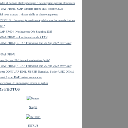
ndes et ballons stratosphériques : des méprises parfois étonnantes
UAP-PR026, UAP, Émirats arabes unis, octobre 2023
el nous trompe : vitesse réelle et vitesse apparente
ON US : Pourquoi je continue à publier ces documents tout en
ant ?
UAP-PR004, Northeastern Orb Sighting 2025
UAP-PR052 vol en formation de 4 PAN
UAP-PR050, 4 UAP Formation Iran 26 Aug 2022 over water
-UAP-PR071
ent Syrian UAP instant acceleration (suite)
UAP-PR050, 4 UAP Formation Iran 26 Aug 2022 over water
ment ODNI-UAP-D001, USPER Narrative, Senior USIC Official
ent Syrian UAP instant acceleration
es vidéos US infra-rouge livrées au public
S PHOTOS
Nuages
INTRUS