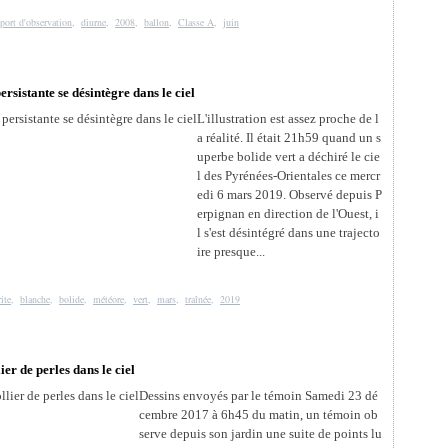
port d'observation
,
diurne
,
2008
,
ballon
,
Classe A
,
juin
rsistante se désintègre dans le ciel
L'illustration est assez proche de l
a réalité. Il était 21h59 quand un s
uperbe bolide vert a déchiré le cie
l des Pyrénées-Orientales ce mercr
edi 6 mars 2019. Observé depuis P
erpignan en direction de l'Ouest, i
l s'est désintégré dans une trajecto
ire presque...
ite
,
blanche
,
bolide
,
météore
,
vert
,
mars
,
traînée
,
2019
er de perles dans le ciel
Dessins envoyés par le témoin Samedi 23 dé
cembre 2017 à 6h45 du matin, un témoin ob
serve depuis son jardin une suite de points lu