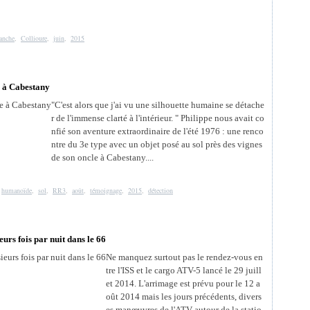
anche
,
Collioure
,
juin
,
2015
e à Cabestany
"C'est alors que j'ai vu une silhouette humaine se détache
r de l'immense clarté à l'intérieur. " Philippe nous avait co
nfié son aventure extraordinaire de l'été 1976 : une renco
ntre du 3e type avec un objet posé au sol près des vignes
de son oncle à Cabestany....
,
humanoïde
,
sol
,
RR3
,
août
,
témoignage
,
2015
,
détection
eurs fois par nuit dans le 66
Ne manquez surtout pas le rendez-vous en
tre l'ISS et le cargo ATV-5 lancé le 29 juill
et 2014. L'arrimage est prévu pour le 12 a
oût 2014 mais les jours précédents, divers
es manœuvres de l'ATV autour de la statio