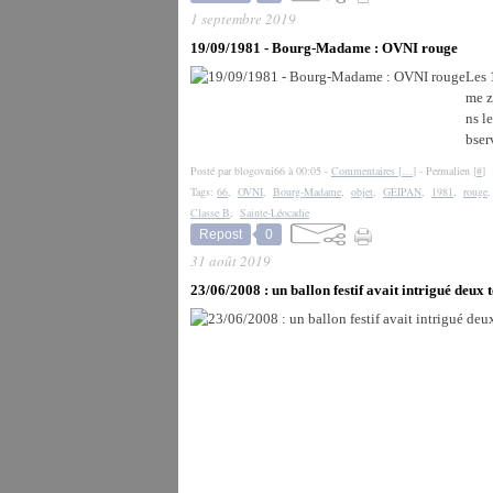
1 septembre 2019
19/09/1981 - Bourg-Madame : OVNI rouge
Les 
me z
ns l
bser
Posté par blogovni66 à 00:05 -
Commentaires [
…
]
- Permalien [
#
]
Tags:
66
,
OVNI
,
Bourg-Madame
,
objet
,
GEIPAN
,
1981
,
rouge
Classe B
,
Sainte-Léocadie
Repost
0
31 août 2019
23/06/2008 : un ballon festif avait intrigué deux