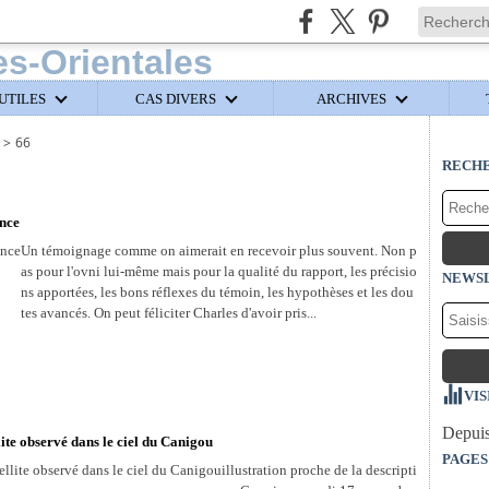
UTILES
CAS DIVERS
ARCHIVES
>
66
RECH
ance
Un témoignage comme on aimerait en recevoir plus souvent. Non p
as pour l'ovni lui-même mais pour la qualité du rapport, les précisio
NEWS
ns apportées, les bons réflexes du témoin, les hypothèses et les dou
tes avancés. On peut féliciter Charles d'avoir pris...
VIS
Depuis
lite observé dans le ciel du Canigou
PAGES
illustration proche de la descripti