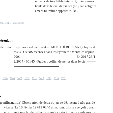
mineux de très faible intensité, blancs assez
hauts dans le ciel de Prades (66), sans clignot
ement ni traînée apparente. De...
rne
,
2017
,
alignement
déroulant
La phrase ci-dessous est un MENU DÉROULANT, cliquez d
essus : OVNIS recensés dans les Pyrénées-Orientales depuis
2001 ------------------------------------------------------ En 2017 23/1
2/2017 - 06h45 - Prades : collier de perles dans le ciel ---------
---------------------------------------------...
1
,
2010
,
2009
,
2007
,
2008
,
2011
,
2012
,
2013
,
2014
,
TDL
ée
(illustration) Observation de deux objets se déplaçant à très grande
vitesse. Le 16 février 1978 à 6h40 un automobiliste aperçoit durant
une minute une boule brillante orange en stationnaire au-dessus de