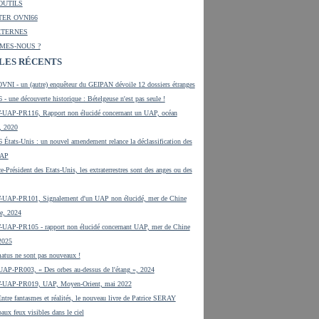
OUTILS
ER OVNI66
XTERNES
MES-NOUS ?
LES RÉCENTS
VNI - un (autre) enquêteur du GEIPAN dévoile 12 dossiers étranges
 - une découverte historique : Bételgeuse n'est pas seule !
UAP-PR116, Rapport non élucidé concernant un UAP, océan
, 2020
 États-Unis : un nouvel amendement relance la déclassification des
UAP
e-Président des Etats-Unis, les extraterrestres sont des anges ou des
UAP-PR101, Signalement d'un UAP non élucidé, mer de Chine
e, 2024
UAP-PR105 - rapport non élucidé concernant UAP, mer de Chine
 2025
tus ne sont pas nouveaux !
UAP-PR003, « Des orbes au-dessus de l'étang », 2024
-UAP-PR019, UAP, Moyen-Orient, mai 2022
tre fantasmes et réalités, le nouveau livre de Patrice SERAY
aux feux visibles dans le ciel