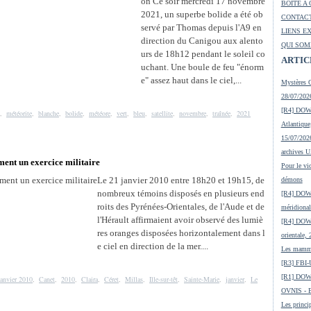
on Ce soir mercredi 17 novembre
BOITE A 
2021, un superbe bolide a été ob
CONTACT
servé par Thomas depuis l'A9 en
LIENS E
direction du Canigou aux alento
QUI SOM
urs de 18h12 pendant le soleil co
ARTIC
uchant. Une boule de feu "énorm
e" assez haut dans le ciel,...
Mystères O
28/07/2026
[R4] DOW-
,
météorite
,
blanche
,
bolide
,
météore
,
vert
,
bleu
,
satellite
,
novembre
,
traînée
,
2021
Atlantique
15/07/2026
archives 
ment un exercice militaire
Pour le vic
Le 21 janvier 2010 entre 18h20 et 19h15, de
démons
nombreux témoins disposés en plusieurs end
[R4] DOW-
roits des Pyrénées-Orientales, de l'Aude et de
méridional
l'Hérault affirmaient avoir observé des lumiè
[R4] DOW-
res oranges disposées horizontalement dans l
orientale,
e ciel en direction de la mer....
Les mamma
[R3] FBI-
[R1] DOW
janvier 2010
,
Canet
,
2010
,
Claira
,
Céret
,
Millas
,
Ille-sur-têt
,
Sainte-Marie
,
janvier
,
Le
OVNIS - En
Les princip