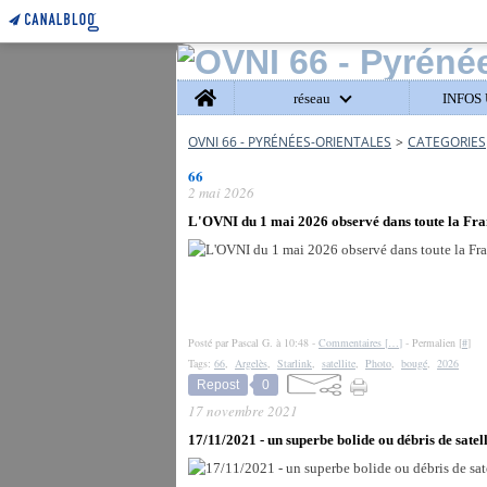
Home
réseau
INFOS 
OVNI 66 - PYRÉNÉES-ORIENTALES
>
CATEGORIES
66
2 mai 2026
L'OVNI du 1 mai 2026 observé dans toute la Fr
Posté par Pascal G. à 10:48 -
Commentaires [
…
]
- Permalien [
#
]
Tags:
66
,
Argelès
,
Starlink
,
satellite
,
Photo
,
bougé
,
2026
Repost
0
17 novembre 2021
17/11/2021 - un superbe bolide ou débris de satel