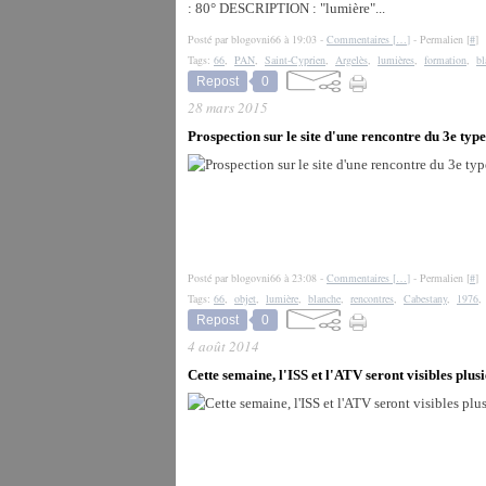
: 80° DESCRIPTION : "lumière"...
Posté par blogovni66 à 19:03 -
Commentaires [
…
]
- Permalien [
#
]
Tags:
66
,
PAN
,
Saint-Cyprien
,
Argelès
,
lumières
,
formation
,
bl
Repost
0
28 mars 2015
Prospection sur le site d'une rencontre du 3e typ
Posté par blogovni66 à 23:08 -
Commentaires [
…
]
- Permalien [
#
]
Tags:
66
,
objet
,
lumière
,
blanche
,
rencontres
,
Cabestany
,
1976
Repost
0
4 août 2014
Cette semaine, l'ISS et l'ATV seront visibles plusi