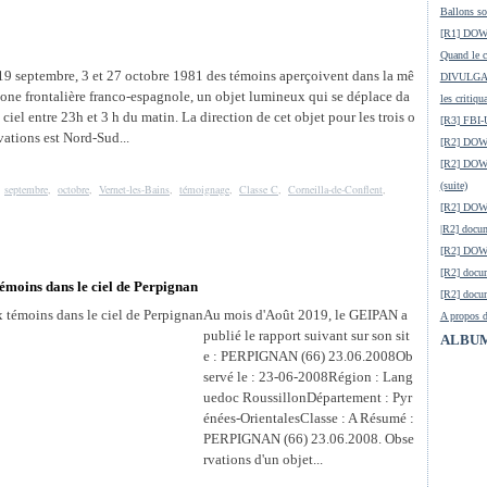
Ballons so
[R1] DOW-
Quand le ci
19 septembre, 3 et 27 octobre 1981 des témoins aperçoivent dans la mê
DIVULGATI
one frontalière franco-espagnole, un objet lumineux qui se déplace da
les critiqu
e ciel entre 23h et 3 h du matin. La direction de cet objet pour les trois o
[R3] FBI-
vations est Nord-Sud...
[R2] DOW-
[R2] DOW-
(suite)
,
septembre
,
octobre
,
Vernet-les-Bains
,
témoignage
,
Classe C
,
Corneilla-de-Conflent
,
[R2] DOW
|R2] docum
[R2] DOW-
[R2] docu
 témoins dans le ciel de Perpignan
[R2] docum
Au mois d'Août 2019, le GEIPAN a
A propos d
publié le rapport suivant sur son sit
ALBUM
e : PERPIGNAN (66) 23.06.2008Ob
servé le : 23-06-2008Région : Lang
uedoc RoussillonDépartement : Pyr
énées-OrientalesClasse : A Résumé :
PERPIGNAN (66) 23.06.2008. Obse
rvations d'un objet...