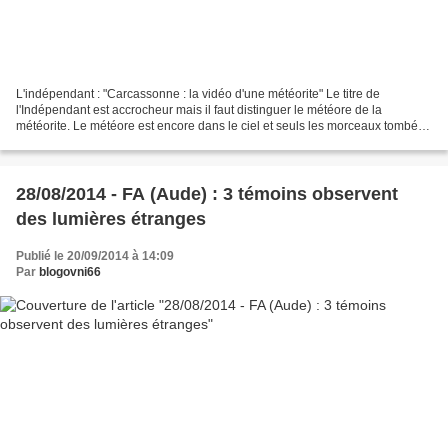
L'indépendant : "Carcassonne : la vidéo d'une météorite" Le titre de
l'Indépendant est accrocheur mais il faut distinguer le météore de la
météorite. Le météore est encore dans le ciel et seuls les morceaux tombés
au sol pourront être qualifiés de météorites....
28/08/2014 - FA (Aude) : 3 témoins observent
des lumières étranges
Publié le 20/09/2014 à 14:09
Par
blogovni66