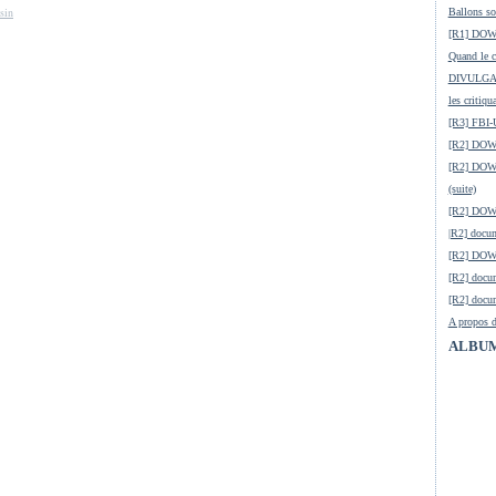
sin
Ballons so
[R1] DOW-
Quand le ci
DIVULGATI
les critiqu
[R3] FBI-
[R2] DOW-
[R2] DOW-
(suite)
[R2] DOW
|R2] docum
[R2] DOW-
[R2] docu
[R2] docum
A propos d
ALBUM