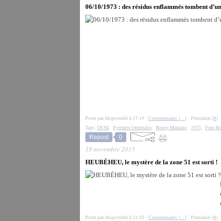
06/10/1973 : des résidus enflammés tombent d’
Posté par blogovni66 à 17:19 -
Commentaires [
…
]
- Permalien [
#
]
Tags:
OVNI
,
Pyrénées-Orientales
,
Bourg-Madame
,
1973
,
Font-R
Repost
0
18 novembre 2015
HEUBÉHEU, le mystère de la zone 51 est sorti !
Posté par blogovni66 à 21:42 -
Commentaires [
…
]
- Permalien [
#
]