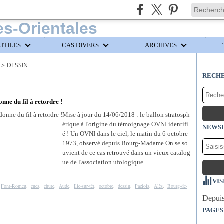
UTILES
CAS DIVERS
ARCHIVES
>
DESSIN
RECH
ne du fil à retordre !
Mise à jour du 14/06/2018 : le ballon stratosph
érique à l'origine du témoignage OVNI identifi
NEWS
é ! Un OVNI dans le ciel, le matin du 6 octobre
1973, observé depuis Bourg-Madame On se so
uvient de ce cas retrouvé dans un vieux catalog
ue de l'association ufologique...
VIS
,
Font-Romeu
,
cnes
,
chute
,
Aude
,
Ille-sur-têt
,
octobre
,
dessin
,
Paziols
,
Alès
,
Bourg-de-
Depuis
PAGES