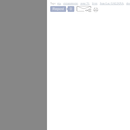
Tags:
pia
,
extraterrestre
,
zone 51
,
livre
,
Jean-Luc GALIANA
,
des
Repost
0