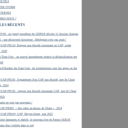
OUTILS
ER OVNI66
XTERNES
MES-NOUS ?
LES RÉCENTS
VNI - un (autre) enquêteur du GEIPAN dévoile 12 dossiers étranges
 - une découverte historique : Bételgeuse n'est pas seule !
UAP-PR116, Rapport non élucidé concernant un UAP, océan
, 2020
 États-Unis : un nouvel amendement relance la déclassification des
UAP
e-Président des Etats-Unis, les extraterrestres sont des anges ou des
UAP-PR101, Signalement d'un UAP non élucidé, mer de Chine
e, 2024
UAP-PR105 - rapport non élucidé concernant UAP, mer de Chine
 2025
tus ne sont pas nouveaux !
UAP-PR003, « Des orbes au-dessus de l'étang », 2024
-UAP-PR019, UAP, Moyen-Orient, mai 2022
tre fantasmes et réalités, le nouveau livre de Patrice SERAY
aux feux visibles dans le ciel