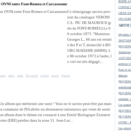
BOITE A 
un OVNI entre Font-Romeu et Carcassonne
CONTACT
Ce témoignage ancien prov
LIENS E
ient du catalogue VERONI
QUI SOM
CA : PIC DE MAUROUX (p
ARTIC
rès de FONT-ROMEU) Le 0
6 octobre 1973 ."Monsieur
Mystères O
Georges L., 66 ans est retrait
28/07/2026
é des P et T, domicilié à BO
[R4] DOW-
URG MADAME (66800). L
Atlantique
e 06 octobre 1973 à l'aube, l
15/07/2026
e ciel est très dégagé,...
archives 
Pour le vic
omeu
,
chute
,
Aude
,
Ille-sur-têt
,
octobre
,
dessin
,
Paziols
démons
[R4] DOW-
méridional
[R4] DOW-
orientale,
Un album qui mériterait une suite ! Vous ne le saviez peut-être pas mais
Les mamma
la commune de PIA abrite un dessinateur talentueux qui vient de sortir
[R3] FBI-
un album dont le thème est consacré à une Entité Biologique Extraterr
[R1] DOW
estre (EBE) perdue dans la zone 51. Jean-Luc...
OVNIS - En
Les princip