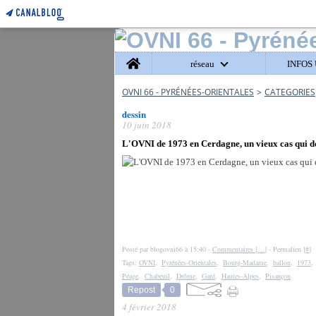
Home
réseau
INFOS 
OVNI 66 - PYRÉNÉES-ORIENTALES
>
CATEGORIES
dessin
10 juin 2018
L'OVNI de 1973 en Cerdagne, un vieux cas qui don
Posté par blogovni66 à 15:40 -
Commentaires [
…
]
- Permalien [
#
]
Tags:
OVNI
,
Pyrénées-Orientales
,
Bourg-Madame
,
ballon
,
1973
Péage
,
Chabeuil
,
Drôme
,
Gard
,
Hautes-Alpes
,
Pisançon
Repost
0
4 février 2018