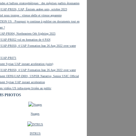
ndes et ballons stratosphériques : des méprises parfois étonnantes
UAP-PR026, UAP, Émirats arabes unis, octobre 2023
el nous trompe : vitesse réelle et vitesse apparente
ON US : Pourquoi je continue à publier ces documents tout en
ant ?
UAP-PR004, Northeastern Orb Sighting 2025
UAP-PR052 vol en formation de 4 PAN
UAP-PR050, 4 UAP Formation Iran 26 Aug 2022 over water
-UAP-PR071
ent Syrian UAP instant acceleration (suite)
UAP-PR050, 4 UAP Formation Iran 26 Aug 2022 over water
ment ODNI-UAP-D001, USPER Narrative, Senior USIC Official
ent Syrian UAP instant acceleration
es vidéos US infra-rouge livrées au public
S PHOTOS
Nuages
INTRUS